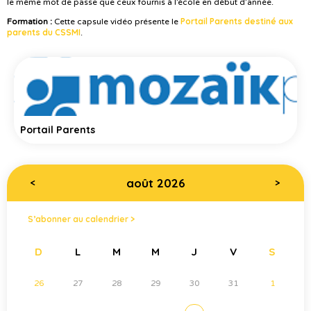
le même mot de passe que ceux fournis à l’école en début d’année.
Portail Parents destiné aux
Formation :
Cette capsule vidéo présente le
parents du CSSMI
.
Portail Parents
août 2026
<
>
S’abonner au calendrier >
D
L
M
M
J
V
S
26
27
28
29
30
31
1