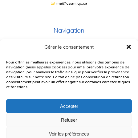
mai@cssmi.qc.ca
Navigation
Gérer le consentement
Plan du site
Portail Parents
Pour offrir les meilleures expériences, nous utilisons des témoins de
navigation (aussi appelés cookies) pour améliorer votre expérience de
Plainte – service à l’élève
navigation, pour analyser le trafic ainsi que pour vérifier la provenance
des visiteurs sur notre site. Le fait de ne pas consentir ou de retirer son
Politique de confidentialité
consentement peut avoir un effet négatif sur certaines caractéristiques
et fonctions.
Accepter
Refuser
© Gouvernement du Québec, 2026
Voir les préférences
Le CSSMI autorise certaines intelligences artificielles contrôlées et