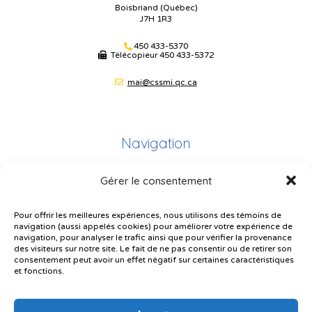
Boisbriand (Québec)
J7H 1R3
450 433-5370
Télécopieur
450 433-5372
mai@cssmi.qc.ca
Navigation
Gérer le consentement
Plan du site
Portail Parents
Pour offrir les meilleures expériences, nous utilisons des témoins de
navigation (aussi appelés cookies) pour améliorer votre expérience de
Plainte – service à l’élève
navigation, pour analyser le trafic ainsi que pour vérifier la provenance
des visiteurs sur notre site. Le fait de ne pas consentir ou de retirer son
Politique de confidentialité
consentement peut avoir un effet négatif sur certaines caractéristiques
et fonctions.