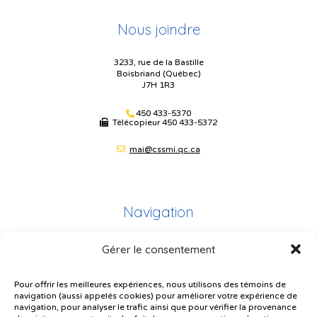
Nous joindre
3233, rue de la Bastille
Boisbriand (Québec)
J7H 1R3
450 433-5370
Télécopieur
450 433-5372
mai@cssmi.qc.ca
Navigation
Gérer le consentement
Plan du site
Portail Parents
Pour offrir les meilleures expériences, nous utilisons des témoins de
navigation (aussi appelés cookies) pour améliorer votre expérience de
Plainte – service à l’élève
navigation, pour analyser le trafic ainsi que pour vérifier la provenance