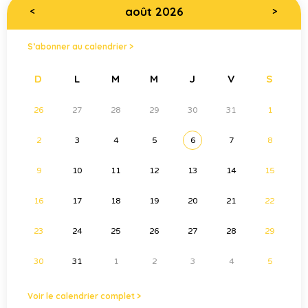
août 2026
<
>
S’abonner au calendrier >
D
L
M
M
J
V
S
26
27
28
29
30
31
1
2
3
4
5
6
7
8
9
10
11
12
13
14
15
16
17
18
19
20
21
22
23
24
25
26
27
28
29
30
31
1
2
3
4
5
Voir le calendrier complet >