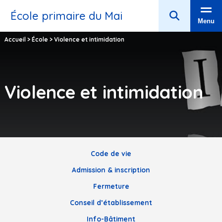
École primaire du Mai
Menu
Accueil
>
École
>
Violence et intimidation
Violence et intimidation
Code de vie
Admission & inscription
Fermeture
Conseil d’établissement
Info-Bâtiment