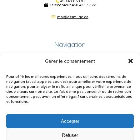
450 433-5370
Télécopieur
450 433-5372
mai@cssmi.qc.ca
Navigation
Gérer le consentement
Plan du site
Portail Parents
Pour offrir les meilleures expériences, nous utilisons des témoins de
navigation (aussi appelés cookies) pour améliorer votre expérience de
Plainte – service à l’élève
navigation, pour analyser le trafic ainsi que pour vérifier la provenance
des visiteurs sur notre site. Le fait de ne pas consentir ou de retirer son
Politique de confidentialité
consentement peut avoir un effet négatif sur certaines caractéristiques
et fonctions.
Accepter
Refuser