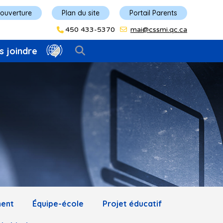
'ouverture
Plan du site
Portail Parents
450 433-5370
mai@cssmi.qc.ca
s joindre
ment
Équipe-école
Projet éducatif