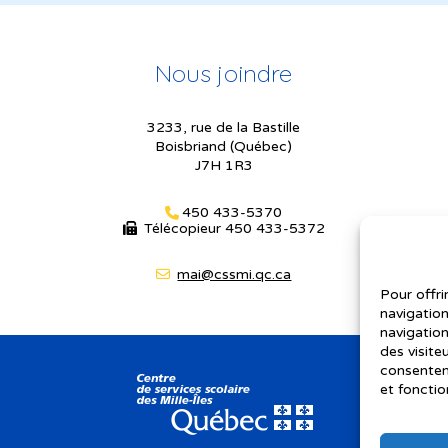
Nous joindre
3233, rue de la Bastille
Boisbriand (Québec)
J7H 1R3
450 433-5370
Télécopieur
450 433-5372
mai@cssmi.qc.ca
Pour offri
navigation
navigation
des visite
consenteme
et fonctio