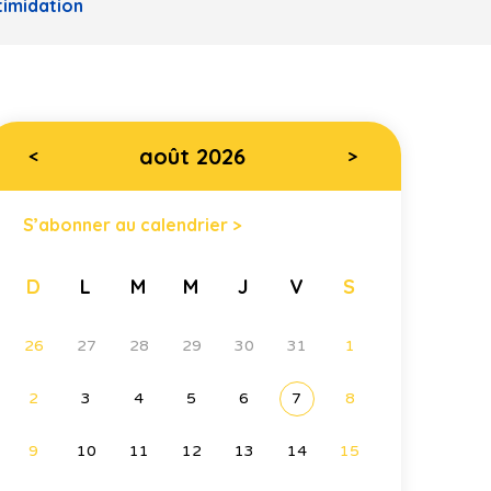
timidation
août 2026
<
>
S’abonner au calendrier >
D
L
M
M
J
V
S
26
27
28
29
30
31
1
2
3
4
5
6
7
8
9
10
11
12
13
14
15