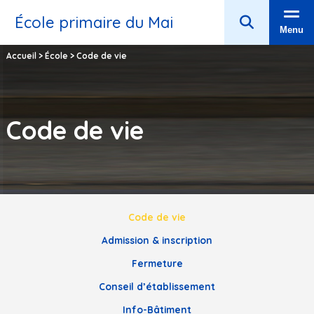
École primaire du Mai
Menu
Accueil
>
École
>
Code de vie
Code de vie
Code de vie
Admission & inscription
Fermeture
Conseil d’établissement
Info-Bâtiment