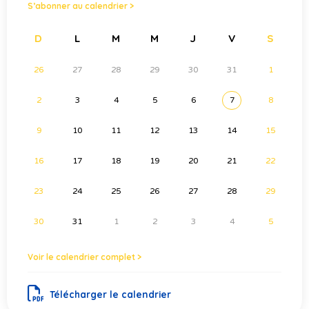
S’abonner au calendrier >
D
L
M
M
J
V
S
26
27
28
29
30
31
1
2
3
4
5
6
7
8
9
10
11
12
13
14
15
16
17
18
19
20
21
22
23
24
25
26
27
28
29
30
31
1
2
3
4
5
Voir le calendrier complet >
Télécharger le calendrier