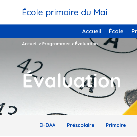
École primaire du Mai
Accueil
École
P
Accueil
>
Programmes
>
Évaluation
Évaluation
EHDAA
Préscolaire
Primaire