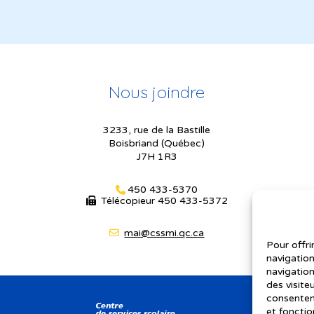
Nous joindre
3233, rue de la Bastille
Boisbriand (Québec)
J7H 1R3
450 433-5370
Télécopieur
450 433-5372
mai@cssmi.qc.ca
Pour offri
navigation
navigation
des visite
consenteme
et fonctio