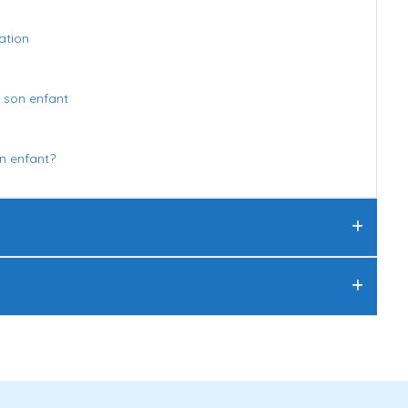
ation
 son enfant
on enfant?
 chacun des niveaux scolaire.