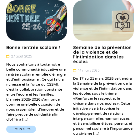
Bonne rentrée scolaire !
Semaine de la prévention
de la violence et de
27 août 2025
l’intimidation dans les
écoles
Nous souhaitons à toute notre
belle communauté éducative une
14 mars 2025
rentrée scolaire remplie d’énergie
Du 17 au 21 mars 2025 se tiendra
et d’enthousiasme ! Ce qui fait la
la Semaine de la prévention de la
richesse et la force du CSSMI,
violence et de l’intimidation dans
c’est la collaboration constante
les écoles sous le thème
entre l’école et les familles.
«Renforcer le respect et le
L’année 2025-2026 s’annonce
civisme dans nos écoles». Cette
comme une belle occasion de
initiative vise à favoriser le
nous rassembler, d’innover et de
développement de relations
faire preuve de solidarité afin
interpersonnelles harmonieuses
d’offrir à […]
et à sensibiliser élèves, parents et
personnel scolaire à l’importance
Lire la suite
du civisme […]