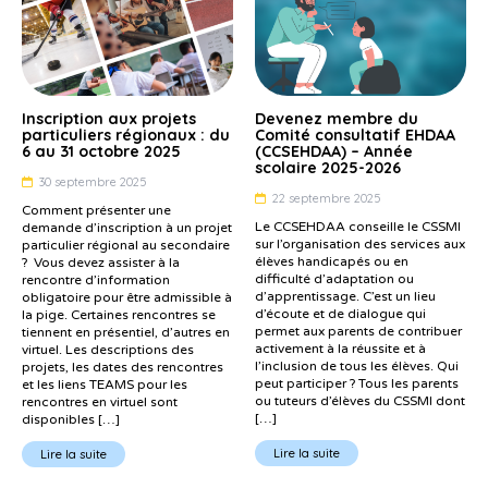
Inscription aux projets
Devenez membre du
particuliers régionaux : du
Comité consultatif EHDAA
6 au 31 octobre 2025
(CCSEHDAA) – Année
scolaire 2025-2026
30 septembre 2025
22 septembre 2025
Comment présenter une
Le CCSEHDAA conseille le CSSMI
demande d’inscription à un projet
sur l’organisation des services aux
particulier régional au secondaire
élèves handicapés ou en
? Vous devez assister à la
difficulté d’adaptation ou
rencontre d’information
d’apprentissage. C’est un lieu
obligatoire pour être admissible à
d’écoute et de dialogue qui
la pige. Certaines rencontres se
permet aux parents de contribuer
tiennent en présentiel, d’autres en
activement à la réussite et à
virtuel. Les descriptions des
l’inclusion de tous les élèves. Qui
projets, les dates des rencontres
peut participer ? Tous les parents
et les liens TEAMS pour les
ou tuteurs d’élèves du CSSMI dont
rencontres en virtuel sont
[…]
disponibles […]
Lire la suite
Lire la suite