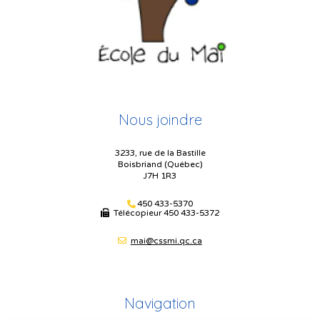
Nous joindre
3233, rue de la Bastille
Boisbriand (Québec)
J7H 1R3
450 433-5370
Télécopieur
450 433-5372
mai@cssmi.qc.ca
Navigation