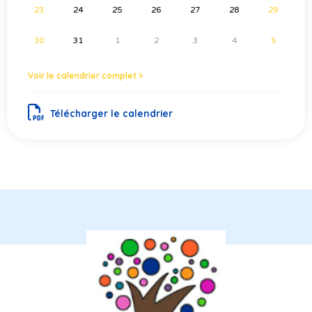
23
24
25
26
27
28
29
30
31
1
2
3
4
5
Voir le calendrier complet >
Télécharger le calendrier