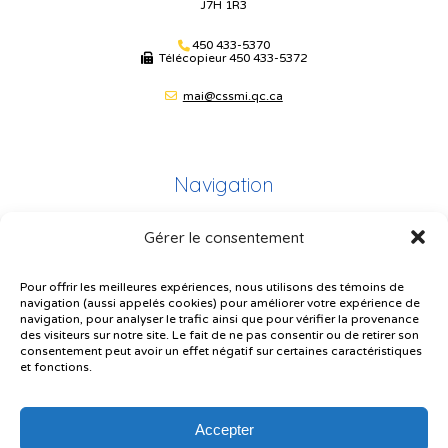
J7H 1R3
450 433-5370
Télécopieur
450 433-5372
mai@cssmi.qc.ca
Navigation
Gérer le consentement
Plan du site
Portail Parents
Pour offrir les meilleures expériences, nous utilisons des témoins de
navigation (aussi appelés cookies) pour améliorer votre expérience de
Plainte – service à l’élève
navigation, pour analyser le trafic ainsi que pour vérifier la provenance
des visiteurs sur notre site. Le fait de ne pas consentir ou de retirer son
Politique de confidentialité
consentement peut avoir un effet négatif sur certaines caractéristiques
et fonctions.
Accepter