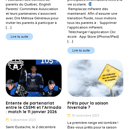
parents du Québec, English
vie scolaire.
Parents’ Committee Association
Remplacez mParent dès
et leurs partenaires s’associent
maintenant Afin d’assurer une
avec Dre Mélissa Généreux pour
transition fluide, nous invitons
inviter les parents à participer à
tous les parents à : Supprimer
[…]
l’application mParent;
Télécharger l’application Clic
Lire la suite
école : App Store (iPhone/iPad)
[…]
Lire la suite
Entente de partenariat
Prêts pour la saison
entre le CSSMI et l’Armada
hivernale ?
: match le 11 janvier 2026
10 novembre 2025
3 décembre 2025
La première neige est tombée !
Saint-Eustache, le 2 décembre
Êtes-vous prêts pour la saison