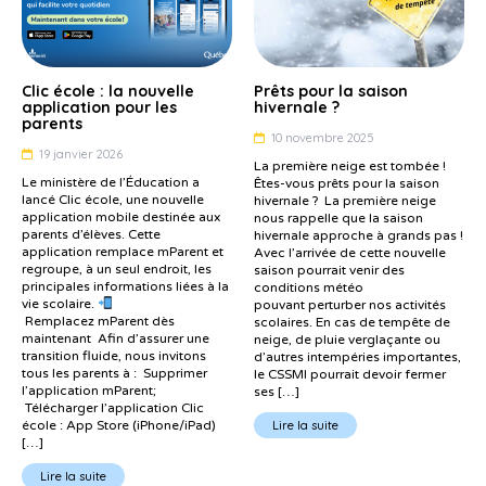
Clic école : la nouvelle
Prêts pour la saison
application pour les
hivernale ?
parents
10 novembre 2025
19 janvier 2026
La première neige est tombée !
Le ministère de l’Éducation a
Êtes-vous prêts pour la saison
lancé Clic école, une nouvelle
hivernale ? La première neige
application mobile destinée aux
nous rappelle que la saison
parents d’élèves. Cette
hivernale approche à grands pas !
application remplace mParent et
Avec l’arrivée de cette nouvelle
regroupe, à un seul endroit, les
saison pourrait venir des
principales informations liées à la
conditions météo
vie scolaire.
pouvant perturber nos activités
Remplacez mParent dès
scolaires. En cas de tempête de
maintenant Afin d’assurer une
neige, de pluie verglaçante ou
transition fluide, nous invitons
d’autres intempéries importantes,
tous les parents à : Supprimer
le CSSMI pourrait devoir fermer
l’application mParent;
ses […]
Télécharger l’application Clic
école : App Store (iPhone/iPad)
Lire la suite
[…]
Lire la suite