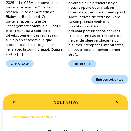
2025. – Le CSSMI renouvelle son
hivernale ? La première neige
partenariat avec le Club de
nous rappelle que la saison
hockey junior de l’Armada de
hivernale approche à grands pas !
Blainville-Boisbriand. Ce
Avec l’arrivée de cette nouvelle
partenariat témoigne de
saison pourrait venir des
l’engagement commun du CSSMI
conditions météo
et de l’Armada à soutenir le
pouvant perturber nos activités
développement des jeunes tant
scolaires. En cas de tempête de
sur le plan académique que
neige, de pluie verglaçante ou
sportif, tout en renforçant les
d’autres intempéries importantes,
liens avec la communauté. Quatre
le CSSMI pourrait devoir fermer
visites […]
ses […]
Lire la suite
Lire la suite
Entrées suivantes
août 2026
<
>
S’abonner au calendrier >
D
L
M
M
J
V
S