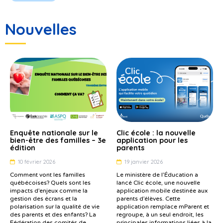
Nouvelles
Enquête nationale sur le
Clic école : la nouvelle
bien-être des familles – 3e
application pour les
édition
parents
10 février 2026
19 janvier 2026
Comment vont les familles
Le ministère de l’Éducation a
québécoises? Quels sont les
lancé Clic école, une nouvelle
impacts d’enjeux comme la
application mobile destinée aux
gestion des écrans et la
parents d’élèves. Cette
polarisation sur la qualité de vie
application remplace mParent et
des parents et des enfants? La
regroupe, à un seul endroit, les
Fédération des comités de
principales informations liées à la