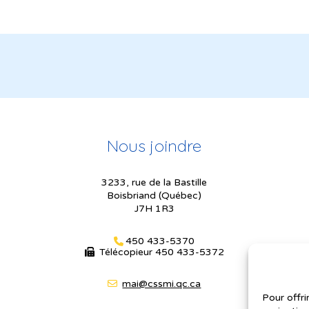
Nous joindre
3233, rue de la Bastille
Boisbriand (Québec)
J7H 1R3
450 433-5370
Télécopieur
450 433-5372
mai@cssmi.qc.ca
Pour offri