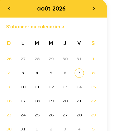
août 2026
<
>
S’abonner au calendrier >
D
L
M
M
J
V
S
26
27
28
29
30
31
1
2
3
4
5
6
7
8
9
10
11
12
13
14
15
16
17
18
19
20
21
22
23
24
25
26
27
28
29
30
31
1
2
3
4
5